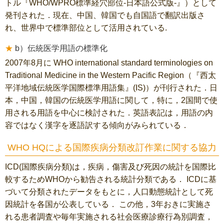
トル『WHO/WPRO標準経穴部位-日本語公式版-』）として
発刊された．現在、中国、韓国でも自国語で翻訳出版さ
れ、世界中で標準部位として活用されている.
b）伝統医学用語の標準化
2007年8月に WHO international standard terminologies on
Traditional Medicine in the Western Pacific Region（『西太
平洋地域伝統医学国際標準用語集』(IS)）が刊行された．日
本，中国，韓国の伝統医学用語に関して，特に，2国間で使
用される用語を中心に検討された．英語表記は，用語の内
容ではなく漢字を逐語訳する傾向がみられている．
WHO HQによる国際疾病分類改訂作業に関する協力
ICD(国際疾病分類)は，疾病，傷害及び死因の統計を国際比
較するためWHOから勧告される統計分類である． ICDに基
づいて分類されたデータをもとに，人口動態統計として死
因統計を各国が公表している． この他，3年おきに実施さ
れる患者調査や毎年実施される社会医療診療行為別調査，