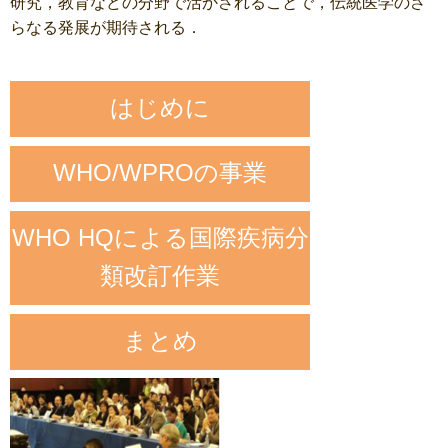
研究，教育などの分野で活かされることで，伝統医学のさ
らなる発展が期待される．
はじめに
WHO/WPROの事業
WHO HQによる国際疾病分
類改訂作業
まとめ