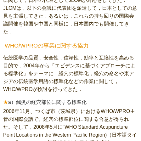
に関して，日本の代表としてJLOMが対応をしてきた．
JLOMは，以下の会議に代表団を派遣して，日本としての意
見を主張してきた．あるいは，これらの持ち回りの国際会
議開催を韓国や中国と同様に，日本国内でも開催してき
た．
WHO/WPROの事業に関する協力
伝統医学の品質，安全性，信頼性，効率と互換性を高める
目的で，2004年から「エビデンスに基づくアプローチによ
る標準化」をテーマに，経穴の標準化，経穴の命名や東ア
ジアの伝統医学用語の標準化などの作業に関して，
WHO/WPROが検討を行ってきた．
a）鍼灸の経穴部位に関する標準化
2006年11月、つくば市（茨城県）におけるWHO/WPRO主
管の国際会議で、経穴の標準部位に関する合意が得られ
た。そして，2008年5月に"WHO Standard Acupuncture
Point Locations in the Western Pacific Region)（日本語タイ